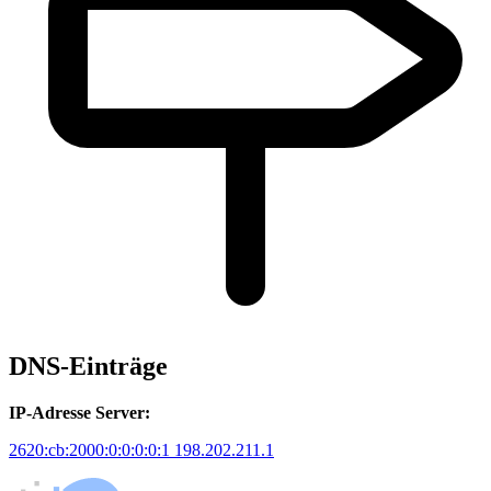
DNS-Einträge
IP-Adresse Server:
2620:cb:2000:0:0:0:0:1
198.202.211.1