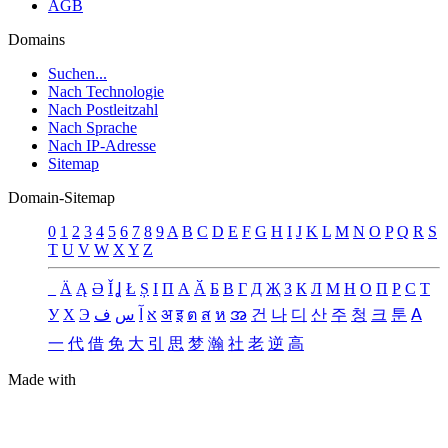
AGB
Domains
Suchen...
Nach Technologie
Nach Postleitzahl
Nach Sprache
Nach IP-Adresse
Sitemap
Domain-Sitemap
0
1
2
3
4
5
6
7
8
9
A
B
C
D
E
F
G
H
I
J
K
L
M
N
O
P
Q
R
S
T
U
V
W
X
Y
Z
_
Ä
Ą
Ə
Ǐ
Ʝ
Ł
Ș
Ι
Π
А
Ӑ
Б
В
Г
Д
Җ
З
К
Л
М
Н
О
П
Р
С
Т
У
Х
Э
ف
س
آ
א
अ
इ
ต
ส
ห
အ
건
나
디
산
주
청
크
툰
ꓮ
一
代
借
免
大
引
思
梦
瀚
社
老
逆
高
Made with