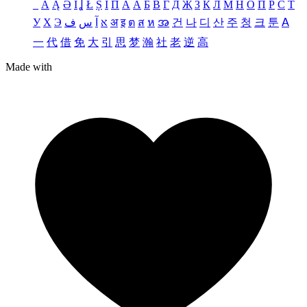
_
Ä
Ą
Ə
Ǐ
Ʝ
Ł
Ș
Ι
Π
А
Ӑ
Б
В
Г
Д
Җ
З
К
Л
М
Н
О
П
Р
С
Т
У
Х
Э
ف
س
آ
א
अ
इ
ต
ส
ห
အ
건
나
디
산
주
청
크
툰
ꓮ
一
代
借
免
大
引
思
梦
瀚
社
老
逆
高
Made with