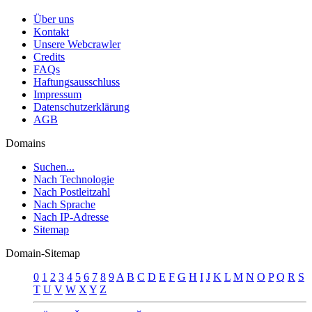
Über uns
Kontakt
Unsere Webcrawler
Credits
FAQs
Haftungsausschluss
Impressum
Datenschutzerklärung
AGB
Domains
Suchen...
Nach Technologie
Nach Postleitzahl
Nach Sprache
Nach IP-Adresse
Sitemap
Domain-Sitemap
0
1
2
3
4
5
6
7
8
9
A
B
C
D
E
F
G
H
I
J
K
L
M
N
O
P
Q
R
S
T
U
V
W
X
Y
Z