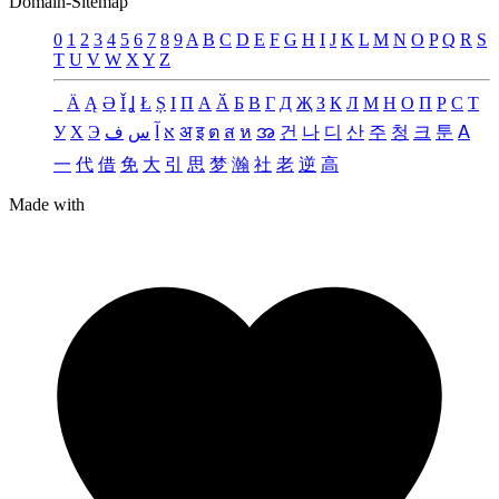
Domain-Sitemap
0
1
2
3
4
5
6
7
8
9
A
B
C
D
E
F
G
H
I
J
K
L
M
N
O
P
Q
R
S
T
U
V
W
X
Y
Z
_
Ä
Ą
Ə
Ǐ
Ʝ
Ł
Ș
Ι
Π
А
Ӑ
Б
В
Г
Д
Җ
З
К
Л
М
Н
О
П
Р
С
Т
У
Х
Э
ف
س
آ
א
अ
इ
ต
ส
ห
အ
건
나
디
산
주
청
크
툰
ꓮ
一
代
借
免
大
引
思
梦
瀚
社
老
逆
高
Made with