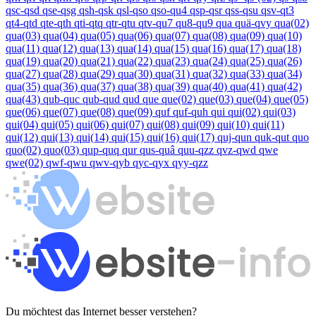
qsc-qsd
qse-qsg
qsh-qsk
qsl-qso
qso-qu4
qsp-qsr
qss-qsu
qsv-qt3
qt4-qtd
qte-qth
qti-qtq
qtr-qtu
qtv-qu7
qu8-qu9
qua
quä-qvy
qua(02)
qua(03)
qua(04)
qua(05)
qua(06)
qua(07)
qua(08)
qua(09)
qua(10)
qua(11)
qua(12)
qua(13)
qua(14)
qua(15)
qua(16)
qua(17)
qua(18)
qua(19)
qua(20)
qua(21)
qua(22)
qua(23)
qua(24)
qua(25)
qua(26)
qua(27)
qua(28)
qua(29)
qua(30)
qua(31)
qua(32)
qua(33)
qua(34)
qua(35)
qua(36)
qua(37)
qua(38)
qua(39)
qua(40)
qua(41)
qua(42)
qua(43)
qub-quc
qub-qud
qud
que
que(02)
que(03)
que(04)
que(05)
que(06)
que(07)
que(08)
que(09)
quf
quf-quh
qui
qui(02)
qui(03)
qui(04)
qui(05)
qui(06)
qui(07)
qui(08)
qui(09)
qui(10)
qui(11)
qui(12)
qui(13)
qui(14)
qui(15)
qui(16)
qui(17)
quj-qun
quk-qut
quo
quo(02)
quo(03)
qup-quq
qur
qus-quâ
quu-qzz
qvz-qwd
qwe
qwe(02)
qwf-qwu
qwv-qyb
qyc-qyx
qyy-qzz
Du möchtest das Internet besser verstehen?