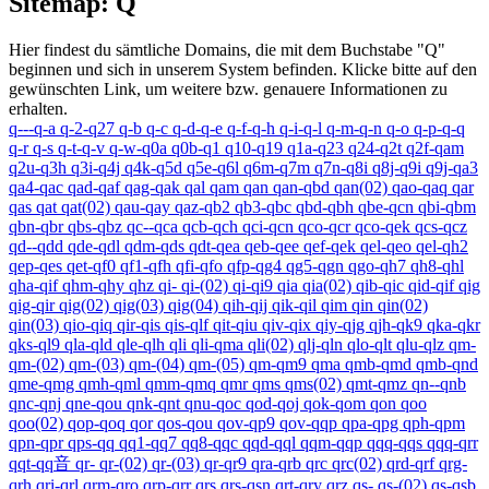
Sitemap: Q
Hier findest du sämtliche Domains, die mit dem Buchstabe "Q"
beginnen und sich in unserem System befinden. Klicke bitte auf den
gewünschten Link, um weitere bzw. genauere Informationen zu
erhalten.
q---q-a
q-2-q27
q-b
q-c
q-d-q-e
q-f-q-h
q-i-q-l
q-m-q-n
q-o
q-p-q-q
q-r
q-s
q-t-q-v
q-w-q0a
q0b-q1
q10-q19
q1a-q23
q24-q2t
q2f-qam
q2u-q3h
q3i-q4j
q4k-q5d
q5e-q6l
q6m-q7m
q7n-q8i
q8j-q9i
q9j-qa3
qa4-qac
qad-qaf
qag-qak
qal
qam
qan
qan-qbd
qan(02)
qao-qaq
qar
qas
qat
qat(02)
qau-qay
qaz-qb2
qb3-qbc
qbd-qbh
qbe-qcn
qbi-qbm
qbn-qbr
qbs-qbz
qc--qca
qcb-qch
qci-qcn
qco-qcr
qco-qek
qcs-qcz
qd--qdd
qde-qdl
qdm-qds
qdt-qea
qeb-qee
qef-qek
qel-qeo
qel-qh2
qep-qes
qet-qf0
qf1-qfh
qfi-qfo
qfp-qg4
qg5-qgn
qgo-qh7
qh8-qhl
qha-qif
qhm-qhy
qhz
qi-
qi-(02)
qi-qi9
qia
qia(02)
qib-qic
qid-qif
qig
qig-qir
qig(02)
qig(03)
qig(04)
qih-qij
qik-qil
qim
qin
qin(02)
qin(03)
qio-qiq
qir-qis
qis-qlf
qit-qiu
qiv-qix
qiy-qjg
qjh-qk9
qka-qkr
qks-ql9
qla-qld
qle-qlh
qli
qli-qma
qli(02)
qlj-qln
qlo-qlt
qlu-qlz
qm-
qm-(02)
qm-(03)
qm-(04)
qm-(05)
qm-qm9
qma
qmb-qmd
qmb-qnd
qme-qmg
qmh-qml
qmm-qmq
qmr
qms
qms(02)
qmt-qmz
qn--qnb
qnc-qnj
qne-qou
qnk-qnt
qnu-qoc
qod-qoj
qok-qom
qon
qoo
qoo(02)
qop-qoq
qor
qos-qou
qov-qp9
qov-qqp
qpa-qpg
qph-qpm
qpn-qpr
qps-qq
qq1-qq7
qq8-qqc
qqd-qql
qqm-qqp
qqq-qqs
qqq-qrr
qqt-qq音
qr-
qr-(02)
qr-(03)
qr-qr9
qra-qrb
qrc
qrc(02)
qrd-qrf
qrg-
qrh
qri-qrl
qrm-qro
qrp-qrr
qrs
qrs-qsn
qrt-qry
qrz
qs-
qs-(02)
qs-qsb