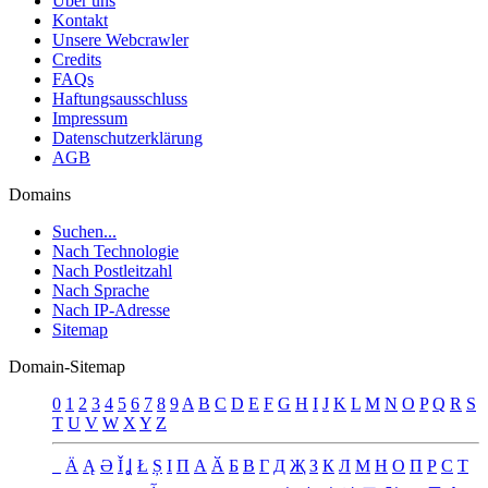
Über uns
Kontakt
Unsere Webcrawler
Credits
FAQs
Haftungsausschluss
Impressum
Datenschutzerklärung
AGB
Domains
Suchen...
Nach Technologie
Nach Postleitzahl
Nach Sprache
Nach IP-Adresse
Sitemap
Domain-Sitemap
0
1
2
3
4
5
6
7
8
9
A
B
C
D
E
F
G
H
I
J
K
L
M
N
O
P
Q
R
S
T
U
V
W
X
Y
Z
_
Ä
Ą
Ə
Ǐ
Ʝ
Ł
Ș
Ι
Π
А
Ӑ
Б
В
Г
Д
Җ
З
К
Л
М
Н
О
П
Р
С
Т