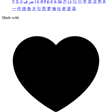
У
Х
Э
ف
س
آ
א
अ
इ
ต
ส
ห
အ
건
나
디
산
주
청
크
툰
ꓮ
一
代
借
免
大
引
思
梦
瀚
社
老
逆
高
Made with