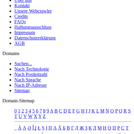
Über uns
Kontakt
Unsere Webcrawler
Credits
FAQs
Haftungsausschluss
Impressum
Datenschutzerklärung
AGB
Domains
Suchen...
Nach Technologie
Nach Postleitzahl
Nach Sprache
Nach IP-Adresse
Sitemap
Domain-Sitemap
0
1
2
3
4
5
6
7
8
9
A
B
C
D
E
F
G
H
I
J
K
L
M
N
O
P
Q
R
S
T
U
V
W
X
Y
Z
_
Ä
Ą
Ə
Ǐ
Ʝ
Ł
Ș
Ι
Π
А
Ӑ
Б
В
Г
Д
Җ
З
К
Л
М
Н
О
П
Р
С
Т