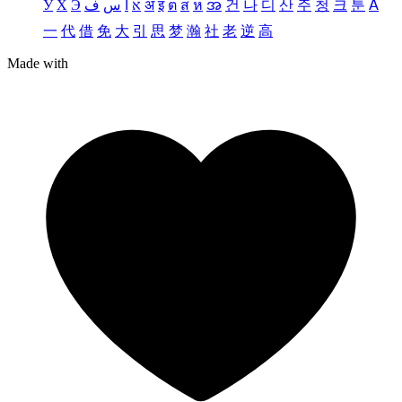
У
Х
Э
ف
س
آ
א
अ
इ
ต
ส
ห
အ
건
나
디
산
주
청
크
툰
ꓮ
一
代
借
免
大
引
思
梦
瀚
社
老
逆
高
Made with