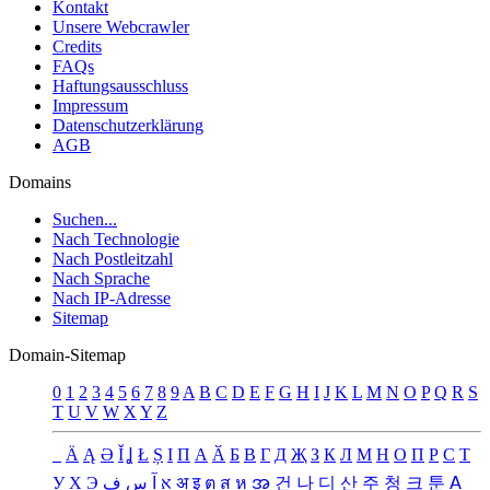
Kontakt
Unsere Webcrawler
Credits
FAQs
Haftungsausschluss
Impressum
Datenschutzerklärung
AGB
Domains
Suchen...
Nach Technologie
Nach Postleitzahl
Nach Sprache
Nach IP-Adresse
Sitemap
Domain-Sitemap
0
1
2
3
4
5
6
7
8
9
A
B
C
D
E
F
G
H
I
J
K
L
M
N
O
P
Q
R
S
T
U
V
W
X
Y
Z
_
Ä
Ą
Ə
Ǐ
Ʝ
Ł
Ș
Ι
Π
А
Ӑ
Б
В
Г
Д
Җ
З
К
Л
М
Н
О
П
Р
С
Т
У
Х
Э
ف
س
آ
א
अ
इ
ต
ส
ห
အ
건
나
디
산
주
청
크
툰
ꓮ