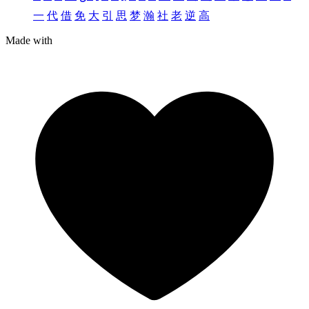
一
代
借
免
大
引
思
梦
瀚
社
老
逆
高
Made with