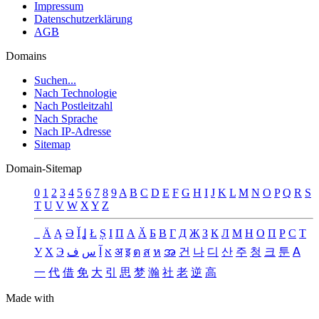
Impressum
Datenschutzerklärung
AGB
Domains
Suchen...
Nach Technologie
Nach Postleitzahl
Nach Sprache
Nach IP-Adresse
Sitemap
Domain-Sitemap
0
1
2
3
4
5
6
7
8
9
A
B
C
D
E
F
G
H
I
J
K
L
M
N
O
P
Q
R
S
T
U
V
W
X
Y
Z
_
Ä
Ą
Ə
Ǐ
Ʝ
Ł
Ș
Ι
Π
А
Ӑ
Б
В
Г
Д
Җ
З
К
Л
М
Н
О
П
Р
С
Т
У
Х
Э
ف
س
آ
א
अ
इ
ต
ส
ห
အ
건
나
디
산
주
청
크
툰
ꓮ
一
代
借
免
大
引
思
梦
瀚
社
老
逆
高
Made with