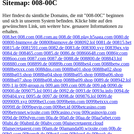
Sitemap: 008-00C
Hier findest du sämtliche Domains, die mit "008-00C" beginnen
und sich in unserem System befinden. Klicke bitte auf den
gewünschten Link, um weitere bzw. genauere Informationen zu
erhalten.
008.bet
008.com
008.com.au
008.de
008.play.h5saga.com
0080.de
00800-bigmove.de
00800bigmove.de
008092.lol
0081.de
00815.bet
00815.de
0081591.com
0082.de
0083.de
008300.xyz
00839gx.vip
0084.de
008465.com
0085.de
0086.de
00866648.com
0086jr.com
0086oo.com
0087.com
0087.de
0088.de
008800.de
008843.lol
008880.com
008899.de
00889b.com
0088bet4.com
0088betw.com
0088betxxx.com
0088dns.com
0088hg01.shop
0088hg02.shop
0088hg03.shop
0088hg04.shop
0088hg05.shop
0088hg06.shop
0088hg07.shop
0088hg08.shop
0088hg09.shop
0089.de
008942.lol
009-1.jp
009-group.ru
009.am
009.com
009.de
009.рф
0090.de
00900.de
009075.lol
0091.de
0092.de
0093.de
0093u.info
0094.de
009404.xyz
0095.de
0097.de
0098.de
009876.lol
0099.de
0099009.xyz
0099bet3.com
0099betm.com
0099betxxx.com
0099ff.de
0099pgvip.com
009bet.id
009betcasino.com
009betvnnet.wixsite.com
009casino.cyou
009casinovip.com
009d.de
009sfym.com
00a.de
00a0.de
00aa.de
00aa5gbet.com
00abi.de
00abml.de
00abv.com
00aisecretagent.cloud
00aisecretagent.com
00am.de
00amanda00.wixsite.com
00b.de
00b0.com
00berndt.de
00bet4.com
00blond.de
00book.de