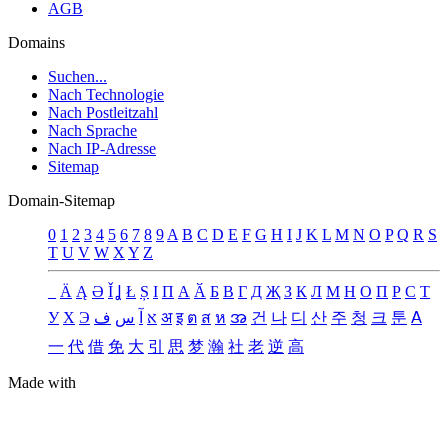
AGB
Domains
Suchen...
Nach Technologie
Nach Postleitzahl
Nach Sprache
Nach IP-Adresse
Sitemap
Domain-Sitemap
0
1
2
3
4
5
6
7
8
9
A
B
C
D
E
F
G
H
I
J
K
L
M
N
O
P
Q
R
S
T
U
V
W
X
Y
Z
_
Ä
Ą
Ə
Ǐ
Ʝ
Ł
Ș
Ι
Π
А
Ӑ
Б
В
Г
Д
Җ
З
К
Л
М
Н
О
П
Р
С
Т
У
Х
Э
ف
س
آ
א
अ
इ
ต
ส
ห
အ
건
나
디
산
주
청
크
툰
ꓮ
一
代
借
免
大
引
思
梦
瀚
社
老
逆
高
Made with