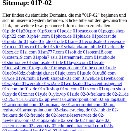
Sitemap: 01P-02
Hier findest du sämtliche Domains, die mit "01P-02" beginnen und
sich in unserem System befinden. Klicke bitte auf den gewünschten
Link, um weitere bzw. genauere Informationen zu erhalten.
01p.de
01p30r.pro
01p6.com
01pc.de
01peace.com
01pggpp.shop
01ph22.com
01ph44.com
01photo.de
01plus.de
01podcast.de
01portal.hr
01pr.de
01q.de
01r.de
01r.me
01records.de
01reisen.de
01rm.cn
01rus.ru
01s.de
01s.it
01schalanda-urlaub.de
01scripts.de
01sex.de
01si.com
01sm777.com
01soft.de
01sotem18.com
01sotem19.com
01spola7.asia
01streamm4u.com
01studio.de
01studio.dev
01studios.de
01t.de
01taya3.com
01tec.de
01tec.w4f.eu
01toggo.de
01transport.com
01tube.com
01u.de
01uc0x48dz.cbnhnjgigh.net
01ujqj.com
01us.de
01uu88.com
01v.de
01v9.mobi
01web-strapi.hk01.com
01web.de
01webs.com
01weg.de
01werk.de
01wi2.de
01works.de
01ws.centrastage.net
01x.com.br
01x.de
01xfk.shop
01xq.com
01xs.com
01xupeu.shop
01xy.de
01xz.net
01y.de
01ylc.vip
01z.de
02-0-freikarte.de
02-21.de
02-2634-5173.com
02-ap-event-01.armorpoint.com
02-ap-logstash-
01.armorpoint.com
02-ap-manage-01.armorpoint.com
02-ap-
register-01.armorpoint.com
02-classic-racing.de
02-club.de
02-
freikarte.de
02-freunde.de
02-lorenz-leserservice.de
02-
newterms.com
02-shops.online
02-svd.de
02-tuning.de
02-
useterms.com
02.avpop.tv
02.cdn.mediatradecraft.com
02.lv
02.manhwaland.land
02.pl
02.shinigami.asia