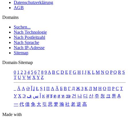
Datenschutzerklärung
AGB
Domains
Suchen...
Nach Technologie
Nach Postleitzahl
Nach Sprache
Nach IP-Adresse
Sitemap
Domain-Sitemap
0
1
2
3
4
5
6
7
8
9
A
B
C
D
E
F
G
H
I
J
K
L
M
N
O
P
Q
R
S
T
U
V
W
X
Y
Z
_
Ä
Ą
Ə
Ǐ
Ʝ
Ł
Ș
Ι
Π
А
Ӑ
Б
В
Г
Д
Җ
З
К
Л
М
Н
О
П
Р
С
Т
У
Х
Э
ف
س
آ
א
अ
इ
ต
ส
ห
အ
건
나
디
산
주
청
크
툰
ꓮ
一
代
借
免
大
引
思
梦
瀚
社
老
逆
高
Made with