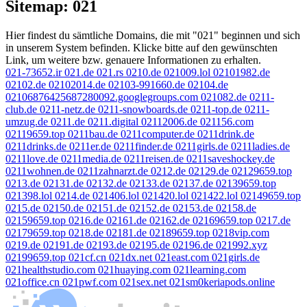
Sitemap: 021
Hier findest du sämtliche Domains, die mit "021" beginnen und sich
in unserem System befinden. Klicke bitte auf den gewünschten
Link, um weitere bzw. genauere Informationen zu erhalten.
021-73652.ir
021.de
021.rs
0210.de
021009.lol
02101982.de
02102.de
02102014.de
02103-991660.de
02104.de
02106876425687280092.googlegroups.com
021082.de
0211-
club.de
0211-netz.de
0211-snowboards.de
0211-top.de
0211-
umzug.de
0211.de
0211.digital
02112006.de
021156.com
02119659.top
0211bau.de
0211computer.de
0211drink.de
0211drinks.de
0211er.de
0211finder.de
0211girls.de
0211ladies.de
0211love.de
0211media.de
0211reisen.de
0211saveshockey.de
0211wohnen.de
0211zahnarzt.de
0212.de
02129.de
02129659.top
0213.de
02131.de
02132.de
02133.de
02137.de
02139659.top
021398.lol
0214.de
021406.lol
021420.lol
021422.lol
02149659.top
0215.de
02150.de
02151.de
02152.de
02153.de
02158.de
02159659.top
0216.de
02161.de
02162.de
02169659.top
0217.de
02179659.top
0218.de
02181.de
02189659.top
0218vip.com
0219.de
02191.de
02193.de
02195.de
02196.de
021992.xyz
02199659.top
021cf.cn
021dx.net
021east.com
021girls.de
021healthstudio.com
021huaying.com
021learning.com
021office.cn
021pwf.com
021sex.net
021sm0keriapods.online