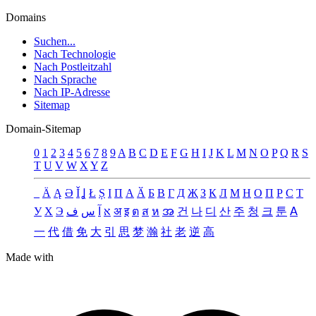
Domains
Suchen...
Nach Technologie
Nach Postleitzahl
Nach Sprache
Nach IP-Adresse
Sitemap
Domain-Sitemap
0
1
2
3
4
5
6
7
8
9
A
B
C
D
E
F
G
H
I
J
K
L
M
N
O
P
Q
R
S
T
U
V
W
X
Y
Z
_
Ä
Ą
Ə
Ǐ
Ʝ
Ł
Ș
Ι
Π
А
Ӑ
Б
В
Г
Д
Җ
З
К
Л
М
Н
О
П
Р
С
Т
У
Х
Э
ف
س
آ
א
अ
इ
ต
ส
ห
အ
건
나
디
산
주
청
크
툰
ꓮ
一
代
借
免
大
引
思
梦
瀚
社
老
逆
高
Made with