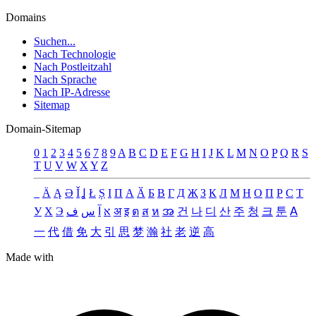
Domains
Suchen...
Nach Technologie
Nach Postleitzahl
Nach Sprache
Nach IP-Adresse
Sitemap
Domain-Sitemap
0
1
2
3
4
5
6
7
8
9
A
B
C
D
E
F
G
H
I
J
K
L
M
N
O
P
Q
R
S
T
U
V
W
X
Y
Z
_
Ä
Ą
Ə
Ǐ
Ʝ
Ł
Ș
Ι
Π
А
Ӑ
Б
В
Г
Д
Җ
З
К
Л
М
Н
О
П
Р
С
Т
У
Х
Э
ف
س
آ
א
अ
इ
ต
ส
ห
အ
건
나
디
산
주
청
크
툰
ꓮ
一
代
借
免
大
引
思
梦
瀚
社
老
逆
高
Made with