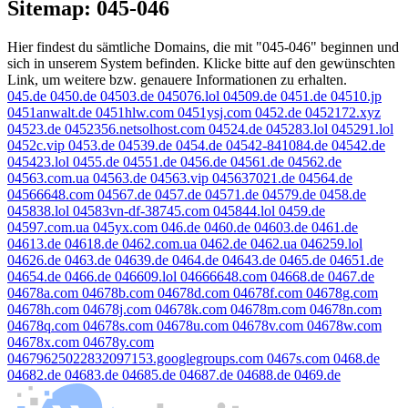
Sitemap: 045-046
Hier findest du sämtliche Domains, die mit "045-046" beginnen und
sich in unserem System befinden. Klicke bitte auf den gewünschten
Link, um weitere bzw. genauere Informationen zu erhalten.
045.de
0450.de
04503.de
045076.lol
04509.de
0451.de
04510.jp
0451anwalt.de
0451hlw.com
0451ysj.com
0452.de
0452172.xyz
04523.de
0452356.netsolhost.com
04524.de
045283.lol
045291.lol
0452c.vip
0453.de
04539.de
0454.de
04542-841084.de
04542.de
045423.lol
0455.de
04551.de
0456.de
04561.de
04562.de
04563.com.ua
04563.de
04563.vip
045637021.de
04564.de
04566648.com
04567.de
0457.de
04571.de
04579.de
0458.de
045838.lol
04583vn-df-38745.com
045844.lol
0459.de
04597.com.ua
045yx.com
046.de
0460.de
04603.de
0461.de
04613.de
04618.de
0462.com.ua
0462.de
0462.ua
046259.lol
04626.de
0463.de
04639.de
0464.de
04643.de
0465.de
04651.de
04654.de
0466.de
046609.lol
04666648.com
04668.de
0467.de
04678a.com
04678b.com
04678d.com
04678f.com
04678g.com
04678h.com
04678j.com
04678k.com
04678m.com
04678n.com
04678q.com
04678s.com
04678u.com
04678v.com
04678w.com
04678x.com
04678y.com
04679625022832097153.googlegroups.com
0467s.com
0468.de
04682.de
04683.de
04685.de
04687.de
04688.de
0469.de