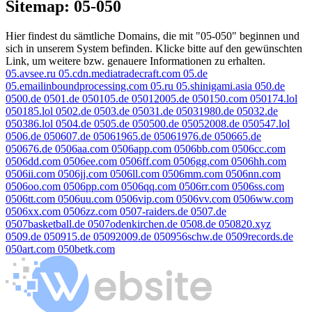
Sitemap: 05-050
Hier findest du sämtliche Domains, die mit "05-050" beginnen und
sich in unserem System befinden. Klicke bitte auf den gewünschten
Link, um weitere bzw. genauere Informationen zu erhalten.
05.avsee.ru
05.cdn.mediatradecraft.com
05.de
05.emailinboundprocessing.com
05.ru
05.shinigami.asia
050.de
0500.de
0501.de
050105.de
05012005.de
050150.com
050174.lol
050185.lol
0502.de
0503.de
05031.de
05031980.de
05032.de
050386.lol
0504.de
0505.de
050500.de
05052008.de
050547.lol
0506.de
050607.de
05061965.de
05061976.de
050665.de
050676.de
0506aa.com
0506app.com
0506bb.com
0506cc.com
0506dd.com
0506ee.com
0506ff.com
0506gg.com
0506hh.com
0506ii.com
0506jj.com
0506ll.com
0506mm.com
0506nn.com
0506oo.com
0506pp.com
0506qq.com
0506rr.com
0506ss.com
0506tt.com
0506uu.com
0506vip.com
0506vv.com
0506ww.com
0506xx.com
0506zz.com
0507-raiders.de
0507.de
0507basketball.de
0507odenkirchen.de
0508.de
050820.xyz
0509.de
050915.de
05092009.de
050956schw.de
0509records.de
050art.com
050betk.com