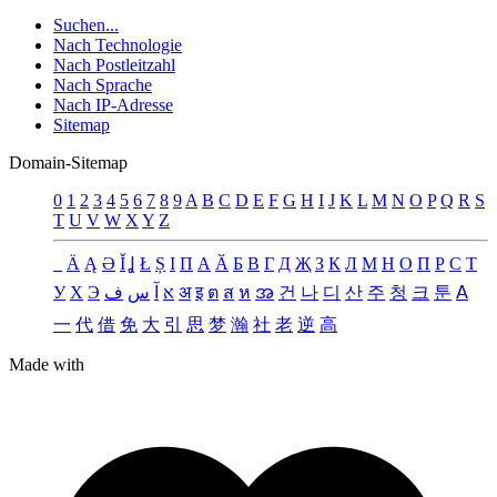
Suchen...
Nach Technologie
Nach Postleitzahl
Nach Sprache
Nach IP-Adresse
Sitemap
Domain-Sitemap
0
1
2
3
4
5
6
7
8
9
A
B
C
D
E
F
G
H
I
J
K
L
M
N
O
P
Q
R
S
T
U
V
W
X
Y
Z
_
Ä
Ą
Ə
Ǐ
Ʝ
Ł
Ș
Ι
Π
А
Ӑ
Б
В
Г
Д
Җ
З
К
Л
М
Н
О
П
Р
С
Т
У
Х
Э
ف
س
آ
א
अ
इ
ต
ส
ห
အ
건
나
디
산
주
청
크
툰
ꓮ
一
代
借
免
大
引
思
梦
瀚
社
老
逆
高
Made with