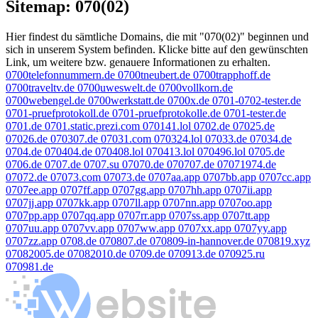
Sitemap: 070(02)
Hier findest du sämtliche Domains, die mit "070(02)" beginnen und
sich in unserem System befinden. Klicke bitte auf den gewünschten
Link, um weitere bzw. genauere Informationen zu erhalten.
0700telefonnummern.de
0700tneubert.de
0700trapphoff.de
0700traveltv.de
0700uweswelt.de
0700vollkorn.de
0700webengel.de
0700werkstatt.de
0700x.de
0701-0702-tester.de
0701-pruefprotokoll.de
0701-pruefprotokolle.de
0701-tester.de
0701.de
0701.static.prezi.com
070141.lol
0702.de
07025.de
07026.de
070307.de
07031.com
070324.lol
07033.de
07034.de
0704.de
070404.de
070408.lol
070413.lol
070496.lol
0705.de
0706.de
0707.de
0707.su
07070.de
070707.de
07071974.de
07072.de
07073.com
07073.de
0707aa.app
0707bb.app
0707cc.app
0707ee.app
0707ff.app
0707gg.app
0707hh.app
0707ii.app
0707jj.app
0707kk.app
0707ll.app
0707nn.app
0707oo.app
0707pp.app
0707qq.app
0707rr.app
0707ss.app
0707tt.app
0707uu.app
0707vv.app
0707ww.app
0707xx.app
0707yy.app
0707zz.app
0708.de
070807.de
070809-in-hannover.de
070819.xyz
07082005.de
07082010.de
0709.de
070913.de
070925.ru
070981.de