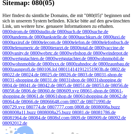
Sitemap: 080(05)
Hier findest du sämtliche Domains, die mit "080(05)" beginnen und
sich in unserem System befinden. Klicke bitte auf den gewünschten
Link, um weitere bzw. genauere Informationen zu erhalten.
0800strom.de
0800studio.de
0800such.de
0800suche.de
0800tandems.de
0800tankstelle.de
0800tauchkurs.de
0800taxi.de
0800taxiruf.de
0800telecom.de
0800telefon.de
0800telefonbuch.de
0800telenumeric.de
0800tierarzt.de
0800total.de
0800vaccine.de
0800vanity.de
0800webrtc.de
0800webshop.de
0800weindepot.de
0800wertgutachten.de
0800wertgutachter.de
0800wohnmobil.de
0800wohnmobile.de
0800xxx.de
0800zahndoc.de
0800zaunbau.de
0800zaunprofi.de
080106.lol
080114141912151903h.de
0802.de
08022.de
08024.de
08025.de
08026.de
0803.de
08031-shop.de
08031-shopping.de
08031.de
08031shop.de
08031shopping.de
0804.de
08041.de
08042.de
0805.de
08051.de
08053.de
08056.de
08058.de
0806.de
08060.de
080609.xyz
08061-shop.de
08061-
shopping.de
08061.de
08061shop.de
08061shopping.de
08062.de
08064.de
08066.de
08066648.com
0807.de
08071990.de
080729.xyz
080774.de
0807777.com
0808.de
0808008a.buzz
0808008a11.buzz
0808008a25.buzz
08081.de
08081786.de
08081964.de
08084.de
0808sf.com
0809.de
080909.de
08092.de
08092012.de