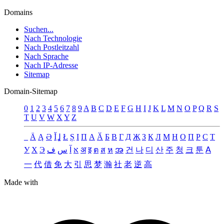
Domains
Suchen...
Nach Technologie
Nach Postleitzahl
Nach Sprache
Nach IP-Adresse
Sitemap
Domain-Sitemap
0
1
2
3
4
5
6
7
8
9
A
B
C
D
E
F
G
H
I
J
K
L
M
N
O
P
Q
R
S
T
U
V
W
X
Y
Z
_
Ä
Ą
Ə
Ǐ
Ʝ
Ł
Ș
Ι
Π
А
Ӑ
Б
В
Г
Д
Җ
З
К
Л
М
Н
О
П
Р
С
Т
У
Х
Э
ف
س
آ
א
अ
इ
ต
ส
ห
အ
건
나
디
산
주
청
크
툰
ꓮ
一
代
借
免
大
引
思
梦
瀚
社
老
逆
高
Made with