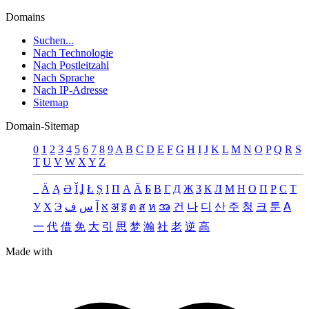
Domains
Suchen...
Nach Technologie
Nach Postleitzahl
Nach Sprache
Nach IP-Adresse
Sitemap
Domain-Sitemap
0
1
2
3
4
5
6
7
8
9
A
B
C
D
E
F
G
H
I
J
K
L
M
N
O
P
Q
R
S
T
U
V
W
X
Y
Z
_
Ä
Ą
Ə
Ǐ
Ʝ
Ł
Ș
Ι
Π
А
Ӑ
Б
В
Г
Д
Җ
З
К
Л
М
Н
О
П
Р
С
Т
У
Х
Э
ف
س
آ
א
अ
इ
ต
ส
ห
အ
건
나
디
산
주
청
크
툰
ꓮ
一
代
借
免
大
引
思
梦
瀚
社
老
逆
高
Made with