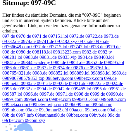
Sitemap: 097-09C
Hier findest du sämtliche Domains, die mit "097-09C" beginnen
und sich in unserem System befinden. Klicke bitte auf den
gewünschten Link, um weitere bzw. genauere Informationen zu
erhalten.
097.de
0970.de
0971.de
097151.lol
0972.de
09722.de
0973.de
09732.de
0974.de
09741.de
097482.xyz
0975.de
0976.de
09766648.com
0977.de
097715.lol
097747.lol
0978.de
0979.de
098.de
0980.de
098118.lol
09813223.com
0982.de
0982.tv
098281.lol
0983.de
09831.de
09833.vip
0984.de
098403.lol
09841.de
09844.academy
0985.de
09851.de
09852.de
098595.lol
0986.de
09861.de
0987.de
09874.de
09876.de
098761.lol
0987654321.de
0988.de
098852.lol
098889.lol
098898.lol
0989.de
098986798579853.top
098betvip.com
098betxxx.com
099.de
099.net.il
0990.de
0991.de
0992.de
09921.de
09922.de
09924.de
0993.de
09932.de
0994.de
09942.de
099455.lol
0995.de
09951.de
099587.lol
0996.de
0997.de
09971.de
0998.de
0999.de
09990.de
0999s.com
099bet-i.com
099bet.com
099bet01.com
099bet6b.com
099betaa.com
099betwinvip.com
099h099.com
099hd.com
099mb.com
09a.de
09a9mnurl2.cfd
09aa.cn
09abet.com
09al.cn
09b.de
09b7.info
09bauhaus90.de
09bbet.com
09bvb.de
09c.de
09cbet.com
09coin.xyz