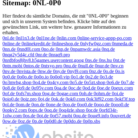
Sitemap: 0NL-0P0
Hier findest du sämtliche Domains, die mit "0NL-0P0" beginnen
und sich in unserem System befinden. Klicke bitte auf den
gewünschten Link, um weitere bzw. genauere Informationen zu
erhalten.
0nl.de
0nl1n3.de
0nl1ne.de
0nlin.com
0nline-service-appp-po.com
0nline.de
0nlinekredit.de
0nlineshop.de
0nlyfw0gz.com
0nmeda.de
0nn.de
0nnd0l.com
0no.de
0np.de
0npamwdc.asia
0nq.de
0nqg2y5d4c.cfd
0nr.de
0nraq9.pro
0nrdbfos8jhv8.h5games.usercontent.goog
0ns.de
0ns.hu
0nt.de
0ntn.mobi
0ntos.de
0ntxyo.pro
0nu.de
0null.de
0nur.de
0nv.cn
0nv.de
0nvista.de
0nw.de
0ny.de
0nyl9.com
0nz.de
0o.de
0o.is
0o0.de
0o0o.de
0o0o.io
0o0o0.vip
0o1.de
0o2.de
0o3.de
0o3mvhg.shop
0o4.de
0o4cy.com
0o5.de
0o5zt.shop
0o6.de
0o7.de
0o8.de
0o9.de
0o95v.com
0oa.de
0oc.de
0od.de
0oe.de
0oeux.com
0of.de
0ofs7m.shop
0og.de
0ogae.com
0oh.de
0ohm.de
0oi.de
0oio0.de
0oiz.pro
0oj.de
0ok.de
0ok0.com
0ok3if92.com
0okf3f.top
0ol.de
0om.de
0on.de
0one.de
0oo.de
0oo0.de
0ooo.de
0ooo0.de
0opkv2.com
0ops.de
0oq.de
0oq4zle.shop
0or.de
0orfd34r-
1olw.com
0os.de
0ot.de
0ot57.mobi
0ou.de
0oug9.info
0ouvert.de
0ow.de
0oz.de
0p.de
0p0d0.de
0p0do.de
0p0p.sbs