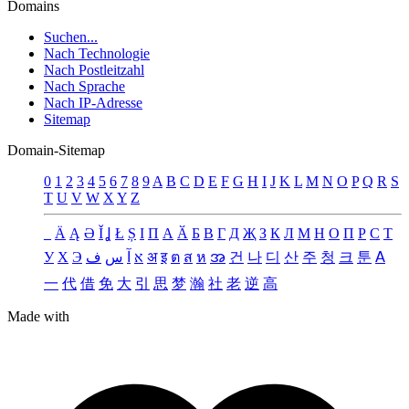
Domains
Suchen...
Nach Technologie
Nach Postleitzahl
Nach Sprache
Nach IP-Adresse
Sitemap
Domain-Sitemap
0
1
2
3
4
5
6
7
8
9
A
B
C
D
E
F
G
H
I
J
K
L
M
N
O
P
Q
R
S
T
U
V
W
X
Y
Z
_
Ä
Ą
Ə
Ǐ
Ʝ
Ł
Ș
Ι
Π
А
Ӑ
Б
В
Г
Д
Җ
З
К
Л
М
Н
О
П
Р
С
Т
У
Х
Э
ف
س
آ
א
अ
इ
ต
ส
ห
အ
건
나
디
산
주
청
크
툰
ꓮ
一
代
借
免
大
引
思
梦
瀚
社
老
逆
高
Made with