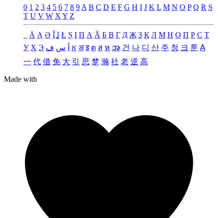
0
1
2
3
4
5
6
7
8
9
A
B
C
D
E
F
G
H
I
J
K
L
M
N
O
P
Q
R
S
T
U
V
W
X
Y
Z
_
Ä
Ą
Ə
Ǐ
Ʝ
Ł
Ș
Ι
Π
А
Ӑ
Б
В
Г
Д
Җ
З
К
Л
М
Н
О
П
Р
С
Т
У
Х
Э
ف
س
آ
א
अ
इ
ต
ส
ห
အ
건
나
디
산
주
청
크
툰
ꓮ
一
代
借
免
大
引
思
梦
瀚
社
老
逆
高
Made with