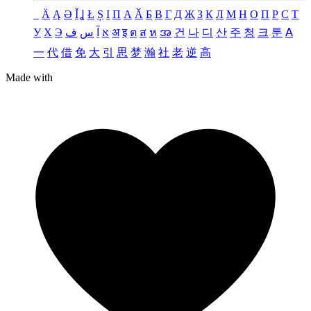
_
Ä
Ą
Ə
Ǐ
Ʝ
Ł
Ș
Ι
Π
А
Ӑ
Б
В
Г
Д
Җ
З
К
Л
М
Н
О
П
Р
С
Т
У
Х
Э
ف
س
آ
א
अ
इ
ต
ส
ห
အ
건
나
디
산
주
청
크
툰
ꓮ
一
代
借
免
大
引
思
梦
瀚
社
老
逆
高
Made with