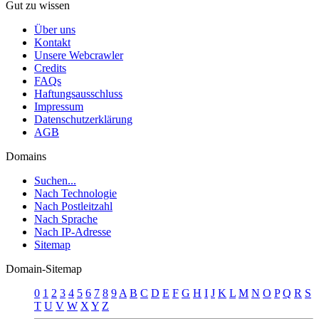
Gut zu wissen
Über uns
Kontakt
Unsere Webcrawler
Credits
FAQs
Haftungsausschluss
Impressum
Datenschutzerklärung
AGB
Domains
Suchen...
Nach Technologie
Nach Postleitzahl
Nach Sprache
Nach IP-Adresse
Sitemap
Domain-Sitemap
0
1
2
3
4
5
6
7
8
9
A
B
C
D
E
F
G
H
I
J
K
L
M
N
O
P
Q
R
S
T
U
V
W
X
Y
Z