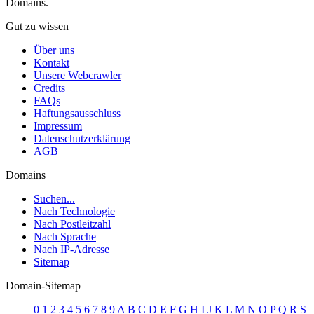
Domains.
Gut zu wissen
Über uns
Kontakt
Unsere Webcrawler
Credits
FAQs
Haftungsausschluss
Impressum
Datenschutzerklärung
AGB
Domains
Suchen...
Nach Technologie
Nach Postleitzahl
Nach Sprache
Nach IP-Adresse
Sitemap
Domain-Sitemap
0
1
2
3
4
5
6
7
8
9
A
B
C
D
E
F
G
H
I
J
K
L
M
N
O
P
Q
R
S