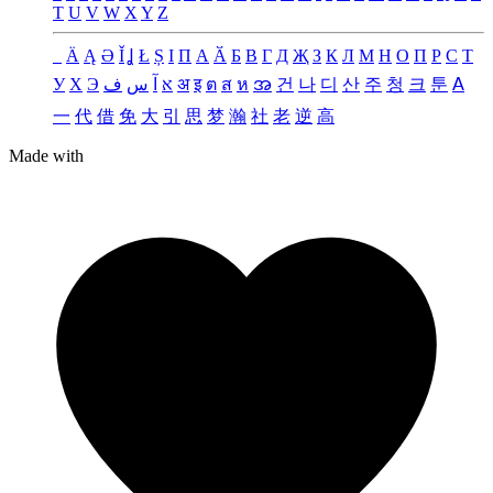
T
U
V
W
X
Y
Z
_
Ä
Ą
Ə
Ǐ
Ʝ
Ł
Ș
Ι
Π
А
Ӑ
Б
В
Г
Д
Җ
З
К
Л
М
Н
О
П
Р
С
Т
У
Х
Э
ف
س
آ
א
अ
इ
ต
ส
ห
အ
건
나
디
산
주
청
크
툰
ꓮ
一
代
借
免
大
引
思
梦
瀚
社
老
逆
高
Made with