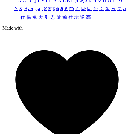
_
Ä
Ą
Ə
Ǐ
Ʝ
Ł
Ș
Ι
Π
А
Ӑ
Б
В
Г
Д
Җ
З
К
Л
М
Н
О
П
Р
С
Т
У
Х
Э
ف
س
آ
א
अ
इ
ต
ส
ห
အ
건
나
디
산
주
청
크
툰
ꓮ
一
代
借
免
大
引
思
梦
瀚
社
老
逆
高
Made with