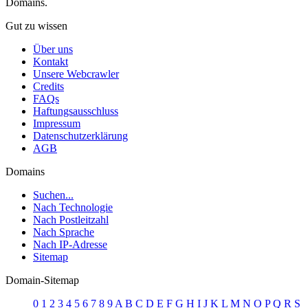
Domains.
Gut zu wissen
Über uns
Kontakt
Unsere Webcrawler
Credits
FAQs
Haftungsausschluss
Impressum
Datenschutzerklärung
AGB
Domains
Suchen...
Nach Technologie
Nach Postleitzahl
Nach Sprache
Nach IP-Adresse
Sitemap
Domain-Sitemap
0
1
2
3
4
5
6
7
8
9
A
B
C
D
E
F
G
H
I
J
K
L
M
N
O
P
Q
R
S