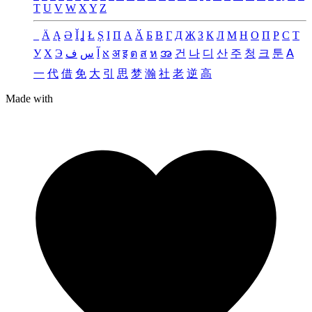
T
U
V
W
X
Y
Z
_
Ä
Ą
Ə
Ǐ
Ʝ
Ł
Ș
Ι
Π
А
Ӑ
Б
В
Г
Д
Җ
З
К
Л
М
Н
О
П
Р
С
Т
У
Х
Э
ف
س
آ
א
अ
इ
ต
ส
ห
အ
건
나
디
산
주
청
크
툰
ꓮ
一
代
借
免
大
引
思
梦
瀚
社
老
逆
高
Made with