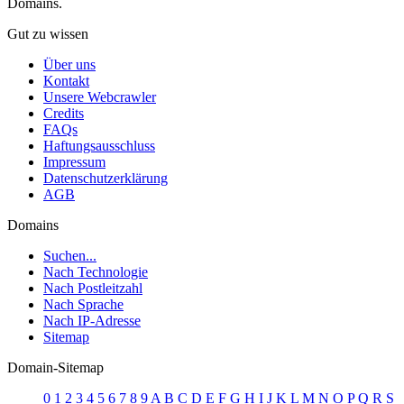
Domains.
Gut zu wissen
Über uns
Kontakt
Unsere Webcrawler
Credits
FAQs
Haftungsausschluss
Impressum
Datenschutzerklärung
AGB
Domains
Suchen...
Nach Technologie
Nach Postleitzahl
Nach Sprache
Nach IP-Adresse
Sitemap
Domain-Sitemap
0
1
2
3
4
5
6
7
8
9
A
B
C
D
E
F
G
H
I
J
K
L
M
N
O
P
Q
R
S