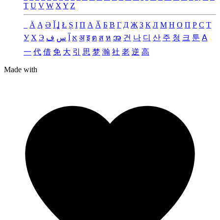
T
U
V
W
X
Y
Z
_
Ä
Ą
Ə
Ǐ
Ʝ
Ł
Ș
Ι
Π
А
Ӑ
Б
В
Г
Д
Җ
З
К
Л
М
Н
О
П
Р
С
Т
У
Х
Э
ف
س
آ
א
अ
इ
ต
ส
ห
အ
건
나
디
산
주
청
크
툰
ꓮ
一
代
借
免
大
引
思
梦
瀚
社
老
逆
高
Made with