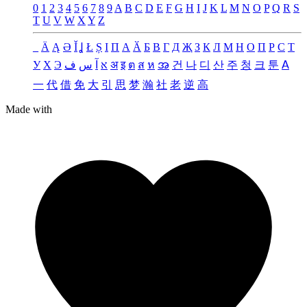
0
1
2
3
4
5
6
7
8
9
A
B
C
D
E
F
G
H
I
J
K
L
M
N
O
P
Q
R
S
T
U
V
W
X
Y
Z
_
Ä
Ą
Ə
Ǐ
Ʝ
Ł
Ș
Ι
Π
А
Ӑ
Б
В
Г
Д
Җ
З
К
Л
М
Н
О
П
Р
С
Т
У
Х
Э
ف
س
آ
א
अ
इ
ต
ส
ห
အ
건
나
디
산
주
청
크
툰
ꓮ
一
代
借
免
大
引
思
梦
瀚
社
老
逆
高
Made with