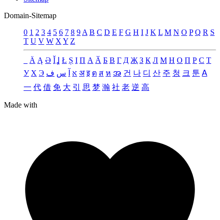
Domain-Sitemap
0
1
2
3
4
5
6
7
8
9
A
B
C
D
E
F
G
H
I
J
K
L
M
N
O
P
Q
R
S
T
U
V
W
X
Y
Z
_
Ä
Ą
Ə
Ǐ
Ʝ
Ł
Ș
Ι
Π
А
Ӑ
Б
В
Г
Д
Җ
З
К
Л
М
Н
О
П
Р
С
Т
У
Х
Э
ف
س
آ
א
अ
इ
ต
ส
ห
အ
건
나
디
산
주
청
크
툰
ꓮ
一
代
借
免
大
引
思
梦
瀚
社
老
逆
高
Made with