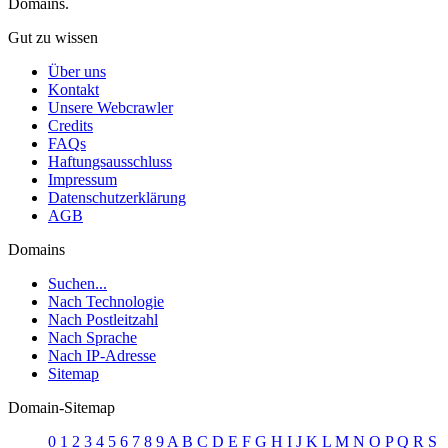
Domains.
Gut zu wissen
Über uns
Kontakt
Unsere Webcrawler
Credits
FAQs
Haftungsausschluss
Impressum
Datenschutzerklärung
AGB
Domains
Suchen...
Nach Technologie
Nach Postleitzahl
Nach Sprache
Nach IP-Adresse
Sitemap
Domain-Sitemap
0
1
2
3
4
5
6
7
8
9
A
B
C
D
E
F
G
H
I
J
K
L
M
N
O
P
Q
R
S