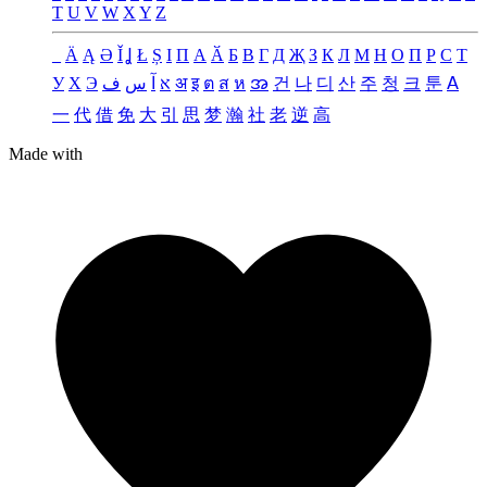
T
U
V
W
X
Y
Z
_
Ä
Ą
Ə
Ǐ
Ʝ
Ł
Ș
Ι
Π
А
Ӑ
Б
В
Г
Д
Җ
З
К
Л
М
Н
О
П
Р
С
Т
У
Х
Э
ف
س
آ
א
अ
इ
ต
ส
ห
အ
건
나
디
산
주
청
크
툰
ꓮ
一
代
借
免
大
引
思
梦
瀚
社
老
逆
高
Made with