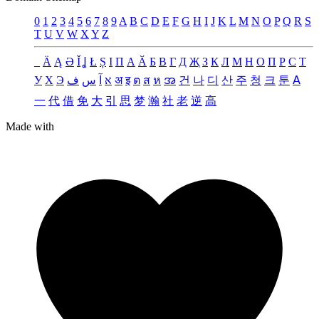
0
1
2
3
4
5
6
7
8
9
A
B
C
D
E
F
G
H
I
J
K
L
M
N
O
P
Q
R
S
T
U
V
W
X
Y
Z
_
Ä
Ą
Ə
Ǐ
Ʝ
Ł
Ș
Ι
Π
А
Ӑ
Б
В
Г
Д
Җ
З
К
Л
М
Н
О
П
Р
С
Т
У
Х
Э
ف
س
آ
א
अ
इ
ต
ส
ห
အ
건
나
디
산
주
청
크
툰
ꓮ
一
代
借
免
大
引
思
梦
瀚
社
老
逆
高
Made with