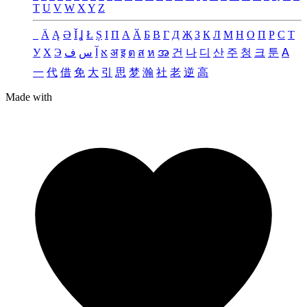
T
U
V
W
X
Y
Z
_
Ä
Ą
Ə
Ǐ
Ʝ
Ł
Ș
Ι
Π
А
Ӑ
Б
В
Г
Д
Җ
З
К
Л
М
Н
О
П
Р
С
Т
У
Х
Э
ف
س
آ
א
अ
इ
ต
ส
ห
အ
건
나
디
산
주
청
크
툰
ꓮ
一
代
借
免
大
引
思
梦
瀚
社
老
逆
高
Made with