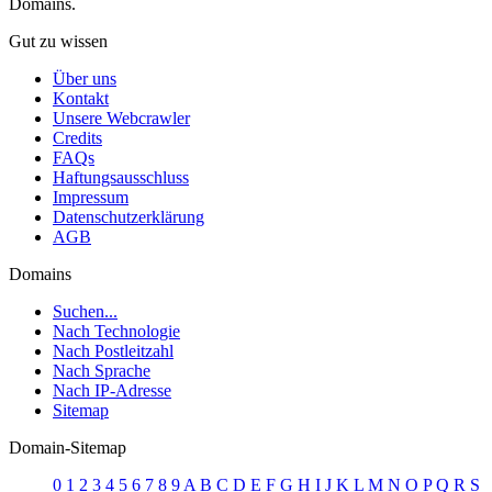
Domains.
Gut zu wissen
Über uns
Kontakt
Unsere Webcrawler
Credits
FAQs
Haftungsausschluss
Impressum
Datenschutzerklärung
AGB
Domains
Suchen...
Nach Technologie
Nach Postleitzahl
Nach Sprache
Nach IP-Adresse
Sitemap
Domain-Sitemap
0
1
2
3
4
5
6
7
8
9
A
B
C
D
E
F
G
H
I
J
K
L
M
N
O
P
Q
R
S