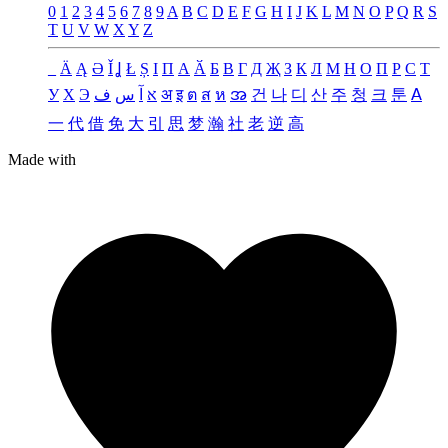
0
1
2
3
4
5
6
7
8
9
A
B
C
D
E
F
G
H
I
J
K
L
M
N
O
P
Q
R
S
T
U
V
W
X
Y
Z
_
Ä
Ą
Ə
Ǐ
Ʝ
Ł
Ș
Ι
Π
А
Ӑ
Б
В
Г
Д
Җ
З
К
Л
М
Н
О
П
Р
С
Т
У
Х
Э
ف
س
آ
א
अ
इ
ต
ส
ห
အ
건
나
디
산
주
청
크
툰
ꓮ
一
代
借
免
大
引
思
梦
瀚
社
老
逆
高
Made with