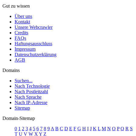
Gut zu wissen
Über uns
Kontakt
Unsere Webcrawler
Credits
FAQs
Haftungsausschluss
Impressum
Datenschutzerklärung
AGB
Domains
Suchen...
Nach Technologie
Nach Postleitzahl
Nach Sprache
Nach IP-Adresse
Sitemap
Domain-Sitemap
0
1
2
3
4
5
6
7
8
9
A
B
C
D
E
F
G
H
I
J
K
L
M
N
O
P
Q
R
S
T
U
V
W
X
Y
Z