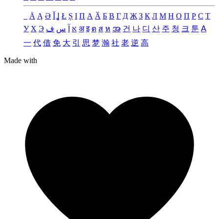
_
Ä
Ą
Ə
Ǐ
Ʝ
Ł
Ș
Ι
Π
А
Ӑ
Б
В
Г
Д
Җ
З
К
Л
М
Н
О
П
Р
С
Т
У
Х
Э
ف
س
آ
א
अ
इ
ต
ส
ห
အ
건
나
디
산
주
청
크
툰
ꓮ
一
代
借
免
大
引
思
梦
瀚
社
老
逆
高
Made with