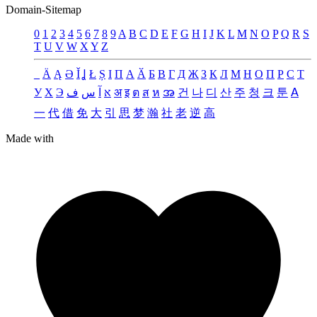
Domain-Sitemap
0
1
2
3
4
5
6
7
8
9
A
B
C
D
E
F
G
H
I
J
K
L
M
N
O
P
Q
R
S
T
U
V
W
X
Y
Z
_
Ä
Ą
Ə
Ǐ
Ʝ
Ł
Ș
Ι
Π
А
Ӑ
Б
В
Г
Д
Җ
З
К
Л
М
Н
О
П
Р
С
Т
У
Х
Э
ف
س
آ
א
अ
इ
ต
ส
ห
အ
건
나
디
산
주
청
크
툰
ꓮ
一
代
借
免
大
引
思
梦
瀚
社
老
逆
高
Made with