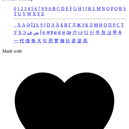
0
1
2
3
4
5
6
7
8
9
A
B
C
D
E
F
G
H
I
J
K
L
M
N
O
P
Q
R
S
T
U
V
W
X
Y
Z
_
Ä
Ą
Ə
Ǐ
Ʝ
Ł
Ș
Ι
Π
А
Ӑ
Б
В
Г
Д
Җ
З
К
Л
М
Н
О
П
Р
С
Т
У
Х
Э
ف
س
آ
א
अ
इ
ต
ส
ห
အ
건
나
디
산
주
청
크
툰
ꓮ
一
代
借
免
大
引
思
梦
瀚
社
老
逆
高
Made with