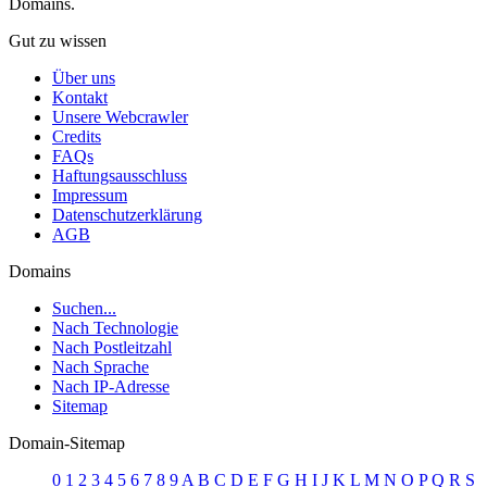
Domains.
Gut zu wissen
Über uns
Kontakt
Unsere Webcrawler
Credits
FAQs
Haftungsausschluss
Impressum
Datenschutzerklärung
AGB
Domains
Suchen...
Nach Technologie
Nach Postleitzahl
Nach Sprache
Nach IP-Adresse
Sitemap
Domain-Sitemap
0
1
2
3
4
5
6
7
8
9
A
B
C
D
E
F
G
H
I
J
K
L
M
N
O
P
Q
R
S