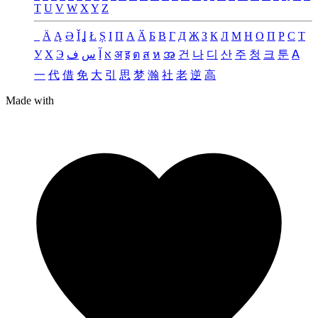
T
U
V
W
X
Y
Z
_
Ä
Ą
Ə
Ǐ
Ʝ
Ł
Ș
Ι
Π
А
Ӑ
Б
В
Г
Д
Җ
З
К
Л
М
Н
О
П
Р
С
Т
У
Х
Э
ف
س
آ
א
अ
इ
ต
ส
ห
အ
건
나
디
산
주
청
크
툰
ꓮ
一
代
借
免
大
引
思
梦
瀚
社
老
逆
高
Made with