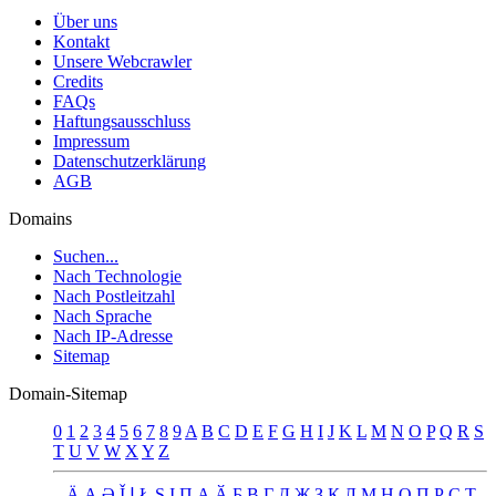
Über uns
Kontakt
Unsere Webcrawler
Credits
FAQs
Haftungsausschluss
Impressum
Datenschutzerklärung
AGB
Domains
Suchen...
Nach Technologie
Nach Postleitzahl
Nach Sprache
Nach IP-Adresse
Sitemap
Domain-Sitemap
0
1
2
3
4
5
6
7
8
9
A
B
C
D
E
F
G
H
I
J
K
L
M
N
O
P
Q
R
S
T
U
V
W
X
Y
Z
_
Ä
Ą
Ə
Ǐ
Ʝ
Ł
Ș
Ι
Π
А
Ӑ
Б
В
Г
Д
Җ
З
К
Л
М
Н
О
П
Р
С
Т