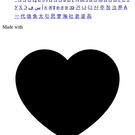
У
Х
Э
ف
س
آ
א
अ
इ
ต
ส
ห
အ
건
나
디
산
주
청
크
툰
ꓮ
一
代
借
免
大
引
思
梦
瀚
社
老
逆
高
Made with