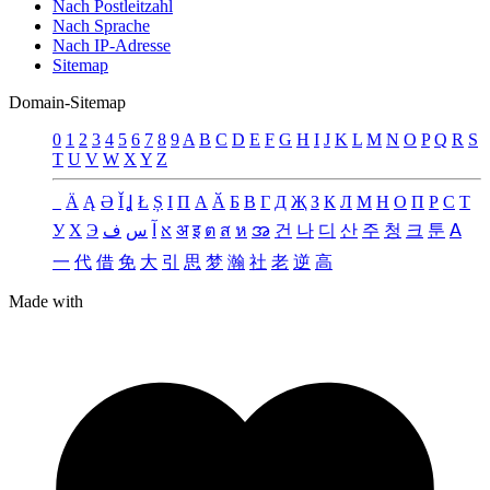
Nach Postleitzahl
Nach Sprache
Nach IP-Adresse
Sitemap
Domain-Sitemap
0
1
2
3
4
5
6
7
8
9
A
B
C
D
E
F
G
H
I
J
K
L
M
N
O
P
Q
R
S
T
U
V
W
X
Y
Z
_
Ä
Ą
Ə
Ǐ
Ʝ
Ł
Ș
Ι
Π
А
Ӑ
Б
В
Г
Д
Җ
З
К
Л
М
Н
О
П
Р
С
Т
У
Х
Э
ف
س
آ
א
अ
इ
ต
ส
ห
အ
건
나
디
산
주
청
크
툰
ꓮ
一
代
借
免
大
引
思
梦
瀚
社
老
逆
高
Made with