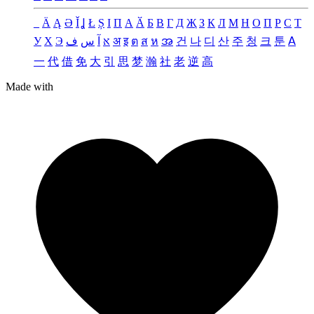
_
Ä
Ą
Ə
Ǐ
Ʝ
Ł
Ș
Ι
Π
А
Ӑ
Б
В
Г
Д
Җ
З
К
Л
М
Н
О
П
Р
С
Т
У
Х
Э
ف
س
آ
א
अ
इ
ต
ส
ห
အ
건
나
디
산
주
청
크
툰
ꓮ
一
代
借
免
大
引
思
梦
瀚
社
老
逆
高
Made with