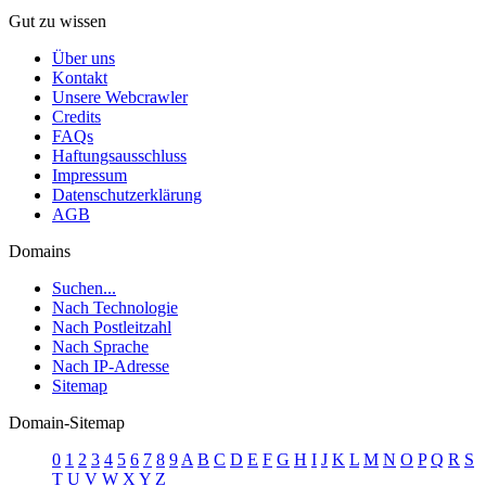
Gut zu wissen
Über uns
Kontakt
Unsere Webcrawler
Credits
FAQs
Haftungsausschluss
Impressum
Datenschutzerklärung
AGB
Domains
Suchen...
Nach Technologie
Nach Postleitzahl
Nach Sprache
Nach IP-Adresse
Sitemap
Domain-Sitemap
0
1
2
3
4
5
6
7
8
9
A
B
C
D
E
F
G
H
I
J
K
L
M
N
O
P
Q
R
S
T
U
V
W
X
Y
Z