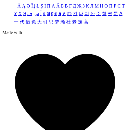
_
Ä
Ą
Ə
Ǐ
Ʝ
Ł
Ș
Ι
Π
А
Ӑ
Б
В
Г
Д
Җ
З
К
Л
М
Н
О
П
Р
С
Т
У
Х
Э
ف
س
آ
א
अ
इ
ต
ส
ห
အ
건
나
디
산
주
청
크
툰
ꓮ
一
代
借
免
大
引
思
梦
瀚
社
老
逆
高
Made with