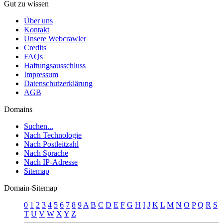
Gut zu wissen
Über uns
Kontakt
Unsere Webcrawler
Credits
FAQs
Haftungsausschluss
Impressum
Datenschutzerklärung
AGB
Domains
Suchen...
Nach Technologie
Nach Postleitzahl
Nach Sprache
Nach IP-Adresse
Sitemap
Domain-Sitemap
0
1
2
3
4
5
6
7
8
9
A
B
C
D
E
F
G
H
I
J
K
L
M
N
O
P
Q
R
S
T
U
V
W
X
Y
Z