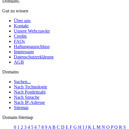
Domains.
Gut zu wissen
Über uns
Kontakt
Unsere Webcrawler
Credits
FAQs
Haftungsausschluss
Impressum
Datenschutzerklärung
AGB
Domains
Suchen...
Nach Technologie
Nach Postleitzahl
Nach Sprache
Nach IP-Adresse
Sitemap
Domain-Sitemap
0
1
2
3
4
5
6
7
8
9
A
B
C
D
E
F
G
H
I
J
K
L
M
N
O
P
Q
R
S