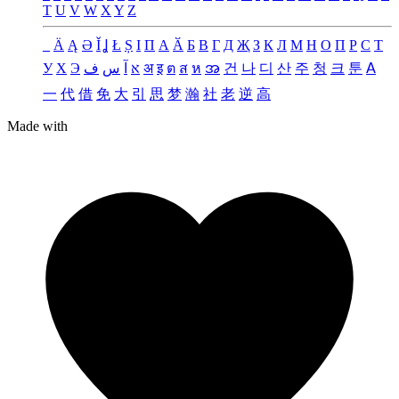
T
U
V
W
X
Y
Z
_
Ä
Ą
Ə
Ǐ
Ʝ
Ł
Ș
Ι
Π
А
Ӑ
Б
В
Г
Д
Җ
З
К
Л
М
Н
О
П
Р
С
Т
У
Х
Э
ف
س
آ
א
अ
इ
ต
ส
ห
အ
건
나
디
산
주
청
크
툰
ꓮ
一
代
借
免
大
引
思
梦
瀚
社
老
逆
高
Made with