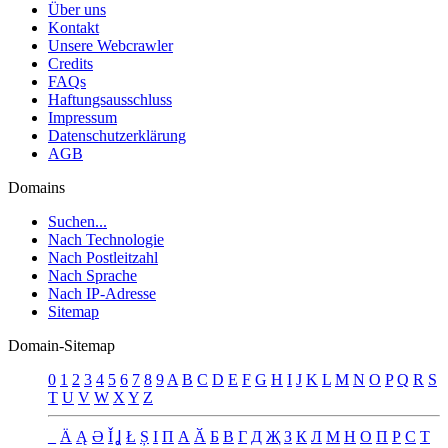
Über uns
Kontakt
Unsere Webcrawler
Credits
FAQs
Haftungsausschluss
Impressum
Datenschutzerklärung
AGB
Domains
Suchen...
Nach Technologie
Nach Postleitzahl
Nach Sprache
Nach IP-Adresse
Sitemap
Domain-Sitemap
0
1
2
3
4
5
6
7
8
9
A
B
C
D
E
F
G
H
I
J
K
L
M
N
O
P
Q
R
S
T
U
V
W
X
Y
Z
_
Ä
Ą
Ə
Ǐ
Ʝ
Ł
Ș
Ι
Π
А
Ӑ
Б
В
Г
Д
Җ
З
К
Л
М
Н
О
П
Р
С
Т