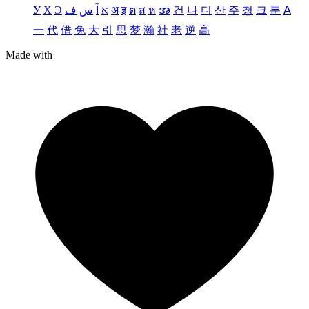
У
Х
Э
ف
س
آ
א
अ
इ
ต
ส
ห
အ
건
나
디
산
주
청
크
툰
ꓮ
一
代
借
免
大
引
思
梦
瀚
社
老
逆
高
Made with