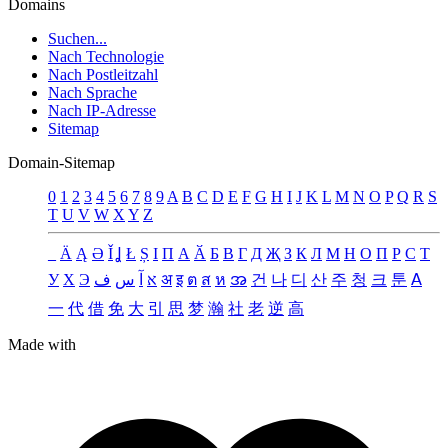
Domains
Suchen...
Nach Technologie
Nach Postleitzahl
Nach Sprache
Nach IP-Adresse
Sitemap
Domain-Sitemap
0
1
2
3
4
5
6
7
8
9
A
B
C
D
E
F
G
H
I
J
K
L
M
N
O
P
Q
R
S
T
U
V
W
X
Y
Z
_
Ä
Ą
Ə
Ǐ
Ʝ
Ł
Ș
Ι
Π
А
Ӑ
Б
В
Г
Д
Җ
З
К
Л
М
Н
О
П
Р
С
Т
У
Х
Э
ف
س
آ
א
अ
इ
ต
ส
ห
အ
건
나
디
산
주
청
크
툰
ꓮ
一
代
借
免
大
引
思
梦
瀚
社
老
逆
高
Made with