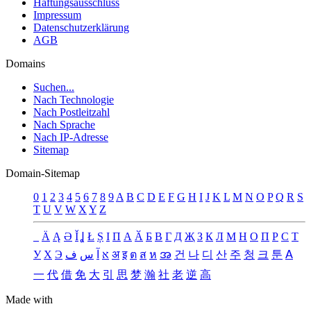
Haftungsausschluss
Impressum
Datenschutzerklärung
AGB
Domains
Suchen...
Nach Technologie
Nach Postleitzahl
Nach Sprache
Nach IP-Adresse
Sitemap
Domain-Sitemap
0
1
2
3
4
5
6
7
8
9
A
B
C
D
E
F
G
H
I
J
K
L
M
N
O
P
Q
R
S
T
U
V
W
X
Y
Z
_
Ä
Ą
Ə
Ǐ
Ʝ
Ł
Ș
Ι
Π
А
Ӑ
Б
В
Г
Д
Җ
З
К
Л
М
Н
О
П
Р
С
Т
У
Х
Э
ف
س
آ
א
अ
इ
ต
ส
ห
အ
건
나
디
산
주
청
크
툰
ꓮ
一
代
借
免
大
引
思
梦
瀚
社
老
逆
高
Made with