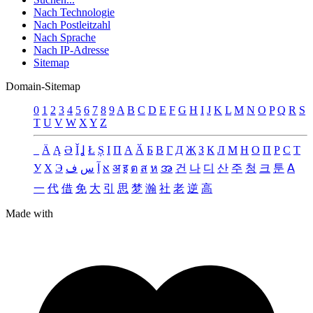
Nach Technologie
Nach Postleitzahl
Nach Sprache
Nach IP-Adresse
Sitemap
Domain-Sitemap
0
1
2
3
4
5
6
7
8
9
A
B
C
D
E
F
G
H
I
J
K
L
M
N
O
P
Q
R
S
T
U
V
W
X
Y
Z
_
Ä
Ą
Ə
Ǐ
Ʝ
Ł
Ș
Ι
Π
А
Ӑ
Б
В
Г
Д
Җ
З
К
Л
М
Н
О
П
Р
С
Т
У
Х
Э
ف
س
آ
א
अ
इ
ต
ส
ห
အ
건
나
디
산
주
청
크
툰
ꓮ
一
代
借
免
大
引
思
梦
瀚
社
老
逆
高
Made with