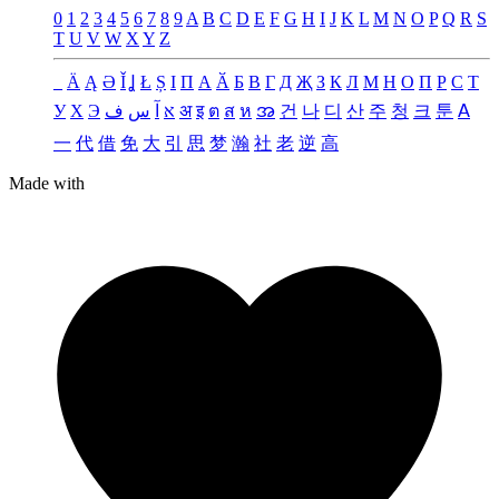
0
1
2
3
4
5
6
7
8
9
A
B
C
D
E
F
G
H
I
J
K
L
M
N
O
P
Q
R
S
T
U
V
W
X
Y
Z
_
Ä
Ą
Ə
Ǐ
Ʝ
Ł
Ș
Ι
Π
А
Ӑ
Б
В
Г
Д
Җ
З
К
Л
М
Н
О
П
Р
С
Т
У
Х
Э
ف
س
آ
א
अ
इ
ต
ส
ห
အ
건
나
디
산
주
청
크
툰
ꓮ
一
代
借
免
大
引
思
梦
瀚
社
老
逆
高
Made with