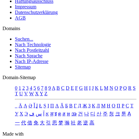
Haftungsausschluss
Impressum
Datenschutzerklärung
AGB
Domains
Suchen...
Nach Technologie
Nach Postleitzahl
Nach Sprache
Nach IP-Adresse
Sitemap
Domain-Sitemap
0
1
2
3
4
5
6
7
8
9
A
B
C
D
E
F
G
H
I
J
K
L
M
N
O
P
Q
R
S
T
U
V
W
X
Y
Z
_
Ä
Ą
Ə
Ǐ
Ʝ
Ł
Ș
Ι
Π
А
Ӑ
Б
В
Г
Д
Җ
З
К
Л
М
Н
О
П
Р
С
Т
У
Х
Э
ف
س
آ
א
अ
इ
ต
ส
ห
အ
건
나
디
산
주
청
크
툰
ꓮ
一
代
借
免
大
引
思
梦
瀚
社
老
逆
高
Made with