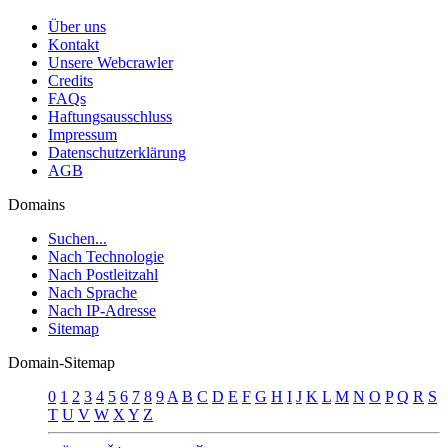
Über uns
Kontakt
Unsere Webcrawler
Credits
FAQs
Haftungsausschluss
Impressum
Datenschutzerklärung
AGB
Domains
Suchen...
Nach Technologie
Nach Postleitzahl
Nach Sprache
Nach IP-Adresse
Sitemap
Domain-Sitemap
0
1
2
3
4
5
6
7
8
9
A
B
C
D
E
F
G
H
I
J
K
L
M
N
O
P
Q
R
S
T
U
V
W
X
Y
Z