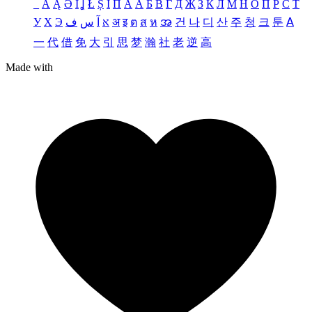
_
Ä
Ą
Ə
Ǐ
Ʝ
Ł
Ș
Ι
Π
А
Ӑ
Б
В
Г
Д
Җ
З
К
Л
М
Н
О
П
Р
С
Т
У
Х
Э
ف
س
آ
א
अ
इ
ต
ส
ห
အ
건
나
디
산
주
청
크
툰
ꓮ
一
代
借
免
大
引
思
梦
瀚
社
老
逆
高
Made with