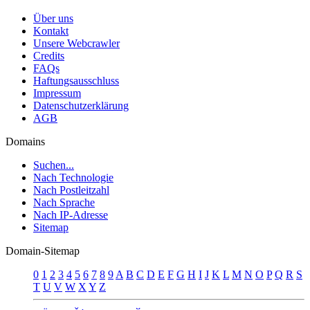
Über uns
Kontakt
Unsere Webcrawler
Credits
FAQs
Haftungsausschluss
Impressum
Datenschutzerklärung
AGB
Domains
Suchen...
Nach Technologie
Nach Postleitzahl
Nach Sprache
Nach IP-Adresse
Sitemap
Domain-Sitemap
0
1
2
3
4
5
6
7
8
9
A
B
C
D
E
F
G
H
I
J
K
L
M
N
O
P
Q
R
S
T
U
V
W
X
Y
Z