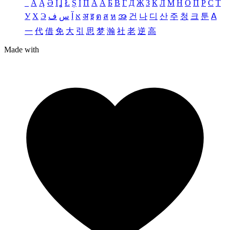
_
Ä
Ą
Ə
Ǐ
Ʝ
Ł
Ș
Ι
Π
А
Ӑ
Б
В
Г
Д
Җ
З
К
Л
М
Н
О
П
Р
С
Т
У
Х
Э
ف
س
آ
א
अ
इ
ต
ส
ห
အ
건
나
디
산
주
청
크
툰
ꓮ
一
代
借
免
大
引
思
梦
瀚
社
老
逆
高
Made with