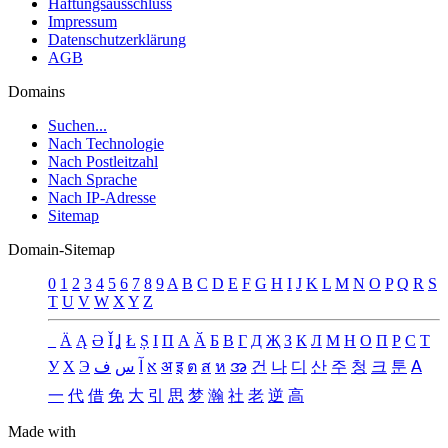
Haftungsausschluss
Impressum
Datenschutzerklärung
AGB
Domains
Suchen...
Nach Technologie
Nach Postleitzahl
Nach Sprache
Nach IP-Adresse
Sitemap
Domain-Sitemap
0
1
2
3
4
5
6
7
8
9
A
B
C
D
E
F
G
H
I
J
K
L
M
N
O
P
Q
R
S
T
U
V
W
X
Y
Z
_
Ä
Ą
Ə
Ǐ
Ʝ
Ł
Ș
Ι
Π
А
Ӑ
Б
В
Г
Д
Җ
З
К
Л
М
Н
О
П
Р
С
Т
У
Х
Э
ف
س
آ
א
अ
इ
ต
ส
ห
အ
건
나
디
산
주
청
크
툰
ꓮ
一
代
借
免
大
引
思
梦
瀚
社
老
逆
高
Made with