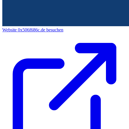
Website 0x506f686c.de besuchen