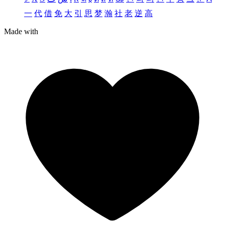
一
代
借
免
大
引
思
梦
瀚
社
老
逆
高
Made with