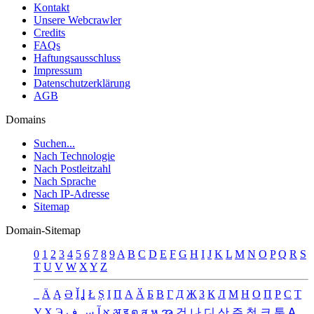
Kontakt
Unsere Webcrawler
Credits
FAQs
Haftungsausschluss
Impressum
Datenschutzerklärung
AGB
Domains
Suchen...
Nach Technologie
Nach Postleitzahl
Nach Sprache
Nach IP-Adresse
Sitemap
Domain-Sitemap
0
1
2
3
4
5
6
7
8
9
A
B
C
D
E
F
G
H
I
J
K
L
M
N
O
P
Q
R
S
T
U
V
W
X
Y
Z
_
Ä
Ą
Ə
Ǐ
Ʝ
Ł
Ș
Ι
Π
А
Ӑ
Б
В
Г
Д
Җ
З
К
Л
М
Н
О
П
Р
С
Т
У
Х
Э
ف
س
آ
א
अ
इ
ต
ส
ห
အ
건
나
디
산
주
청
크
툰
ꓮ