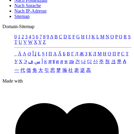
Nach Postleitzahl
Nach Sprache
Nach IP-Adresse
Sitemap
Domain-Sitemap
0
1
2
3
4
5
6
7
8
9
A
B
C
D
E
F
G
H
I
J
K
L
M
N
O
P
Q
R
S
T
U
V
W
X
Y
Z
_
Ä
Ą
Ə
Ǐ
Ʝ
Ł
Ș
Ι
Π
А
Ӑ
Б
В
Г
Д
Җ
З
К
Л
М
Н
О
П
Р
С
Т
У
Х
Э
ف
س
آ
א
अ
इ
ต
ส
ห
အ
건
나
디
산
주
청
크
툰
ꓮ
一
代
借
免
大
引
思
梦
瀚
社
老
逆
高
Made with