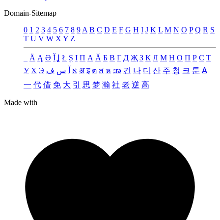
Domain-Sitemap
0
1
2
3
4
5
6
7
8
9
A
B
C
D
E
F
G
H
I
J
K
L
M
N
O
P
Q
R
S
T
U
V
W
X
Y
Z
_
Ä
Ą
Ə
Ǐ
Ʝ
Ł
Ș
Ι
Π
А
Ӑ
Б
В
Г
Д
Җ
З
К
Л
М
Н
О
П
Р
С
Т
У
Х
Э
ف
س
آ
א
अ
इ
ต
ส
ห
အ
건
나
디
산
주
청
크
툰
ꓮ
一
代
借
免
大
引
思
梦
瀚
社
老
逆
高
Made with