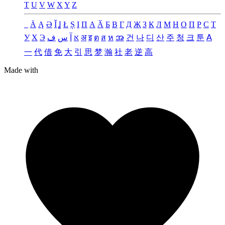
T
U
V
W
X
Y
Z
_
Ä
Ą
Ə
Ǐ
Ʝ
Ł
Ș
Ι
Π
А
Ӑ
Б
В
Г
Д
Җ
З
К
Л
М
Н
О
П
Р
С
Т
У
Х
Э
ف
س
آ
א
अ
इ
ต
ส
ห
အ
건
나
디
산
주
청
크
툰
ꓮ
一
代
借
免
大
引
思
梦
瀚
社
老
逆
高
Made with