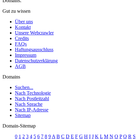
Domains.
Gut zu wissen
Über uns
Kontakt
Unsere Webcrawler
Credits
FAQs
Haftungsausschluss
Impressum
Datenschutzerklärung
AGB
Domains
Suchen...
Nach Technologie
Nach Postleitzahl
Nach Sprache
Nach IP-Adresse
Sitemap
Domain-Sitemap
0
1
2
3
4
5
6
7
8
9
A
B
C
D
E
F
G
H
I
J
K
L
M
N
O
P
Q
R
S